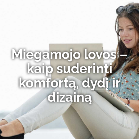
Miegamojo lovos –
kaip suderinti
komfortą, dydį ir
dizainą