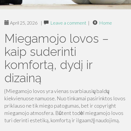
April 25, 2026
|
Leave a comment
|
Home
Miegamojo lovos –
kaip suderinti
komfortą, dydį ir
dizainą
{Miegamojo lovos yra vienas svarbiausių baldų
kiekvienuose namuose. Nuo tinkamai pasirinktos lovos
priklauso ne tik miego patogumas, bet ir copyright
miegamojo atmosfera. Būtent todėl miegamojo lovos
turi derinti estetiką, komfortą ir ilgaamžį naudojimą.