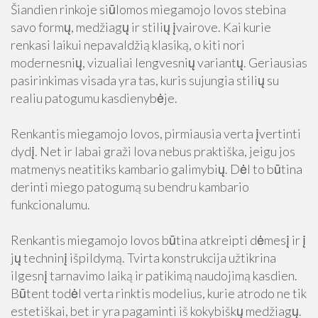
Šiandien rinkoje siūlomos miegamojo lovos stebina
savo formų, medžiagų ir stilių įvairove. Kai kurie
renkasi laikui nepavaldžią klasiką, o kiti nori
modernesnių, vizualiai lengvesnių variantų. Geriausias
pasirinkimas visada yra tas, kuris sujungia stilių su
realiu patogumu kasdienybėje.
Renkantis miegamojo lovos, pirmiausia verta įvertinti
dydį. Net ir labai graži lova nebus praktiška, jeigu jos
matmenys neatitiks kambario galimybių. Dėl to būtina
derinti miego patogumą su bendru kambario
funkcionalumu.
Renkantis miegamojo lovos būtina atkreipti dėmesį ir į
jų techninį išpildymą. Tvirta konstrukcija užtikrina
ilgesnį tarnavimo laiką ir patikimą naudojimą kasdien.
Būtent todėl verta rinktis modelius, kurie atrodo ne tik
estetiškai, bet ir yra pagaminti iš kokybiškų medžiagų.