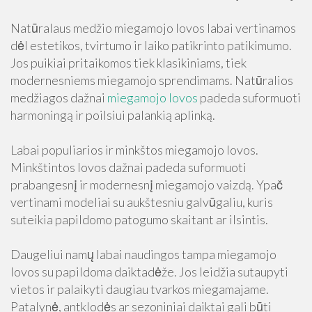
Natūralaus medžio miegamojo lovos labai vertinamos
dėl estetikos, tvirtumo ir laiko patikrinto patikimumo.
Jos puikiai pritaikomos tiek klasikiniams, tiek
modernesniems miegamojo sprendimams. Natūralios
medžiagos dažnai
miegamojo lovos
padeda suformuoti
harmoningą ir poilsiui palankią aplinką.
Labai populiarios ir minkštos miegamojo lovos.
Minkštintos lovos dažnai padeda suformuoti
prabangesnį ir modernesnį miegamojo vaizdą. Ypač
vertinami modeliai su aukštesniu galvūgaliu, kuris
suteikia papildomo patogumo skaitant ar ilsintis.
Daugeliui namų labai naudingos tampa miegamojo
lovos su papildoma daiktadėže. Jos leidžia sutaupyti
vietos ir palaikyti daugiau tvarkos miegamajame.
Patalynė, antklodės ar sezoniniai daiktai gali būti