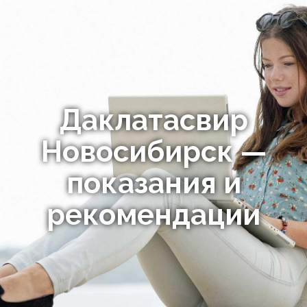
Даклатасвир
Новосибирск —
показания и
рекомендации