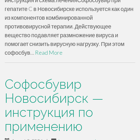
инструкция и схема леченияСофосбувир при
гепатите C в Новосибирске используется как один
из компонентов комбинированной
противовирусной терапии. Действующее
вещество подавляет размножение вируса и
помогает снизить вирусную нагрузку. При этом
софосбув…
Read More
Софосбувир
Новосибирск —
инструкция по
применению